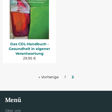
Das CDL-Handbuch -
Gesundheit in eigener
Verantwortung
Normaler
29,95 €
Preis
« Vorherige
1
2
Menü
Über uns