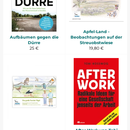
Apfel-Land -
Aufbäumen gegen die
Beobachtungen auf der
Dürre
Streuobstwiese
Normaler
Normaler
25 €
19,80 €
Preis
Preis