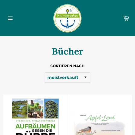
Direkt
zum
Inhalt
Wa
Seitennavigation
Bücher
SORTIEREN NACH