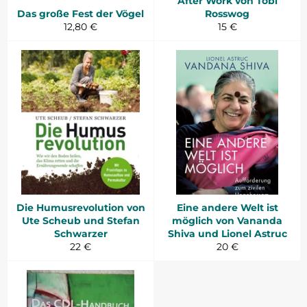
After Work von Tobi
Das große Fest der Vögel
Rosswog
Normaler
Normaler
12,80 €
15 €
Preis
Preis
Die Humusrevolution von
Eine andere Welt ist
Ute Scheub und Stefan
möglich von Vananda
Schwarzer
Shiva und Lionel Astruc
Normaler
Normaler
22 €
20 €
Preis
Preis