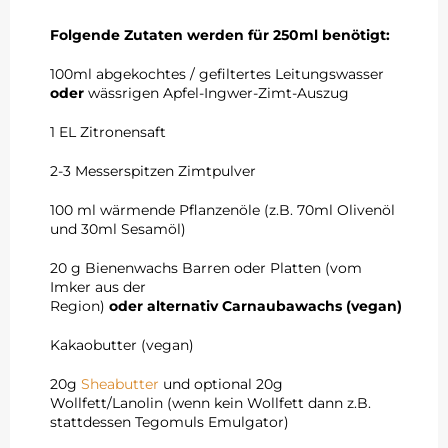
Folgende Zutaten werden für 250ml benötigt:
100ml abgekochtes / gefiltertes Leitungswasser
oder
wässrigen Apfel-Ingwer-Zimt-Auszug
1 EL Zitronensaft
2-3 Messerspitzen Zimtpulver
100 ml wärmende Pflanzenöle (z.B. 70ml Olivenöl
und 30ml Sesamöl)
20 g Bienenwachs Barren oder Platten (vom
Imker aus der
Region)
oder alternativ Carnaubawachs (vegan)
Kakaobutter (vegan)
20g
Sheabutter
und optional 20g
Wollfett/Lanolin (wenn kein Wollfett dann z.B.
stattdessen Tegomuls Emulgator)