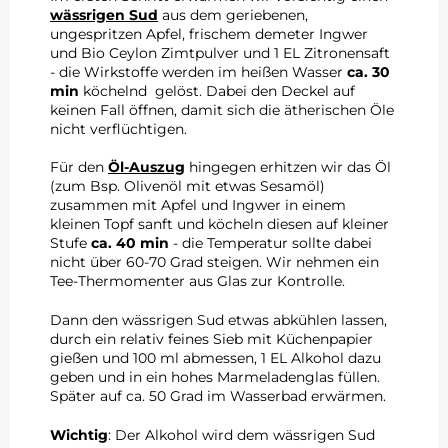
wässrigen Sud
aus dem geriebenen,
ungespritzen Apfel, frischem demeter Ingwer
und Bio Ceylon Zimtpulver und 1 EL Zitronensaft
- die Wirkstoffe werden im heißen Wasser
ca. 30
min
köchelnd gelöst. Dabei den Deckel auf
keinen Fall öffnen, damit sich die ätherischen Öle
nicht verflüchtigen.
Für den
Öl-Auszug
hingegen erhitzen wir das Öl
(zum Bsp. Olivenöl mit etwas Sesamöl)
zusammen mit Apfel und Ingwer in einem
kleinen Topf sanft und köcheln diesen auf kleiner
Stufe
ca. 40 min
- die Temperatur sollte dabei
nicht über 60-70 Grad steigen. Wir nehmen ein
Tee-Thermomenter aus Glas zur Kontrolle.
Dann den wässrigen Sud etwas abkühlen lassen,
durch ein relativ feines Sieb mit Küchenpapier
gießen und 100 ml abmessen, 1 EL Alkohol dazu
geben und in ein hohes Marmeladenglas füllen.
Später auf ca. 50 Grad im Wasserbad erwärmen.
Wichtig
:
Der Alkohol wird dem wässrigen Sud