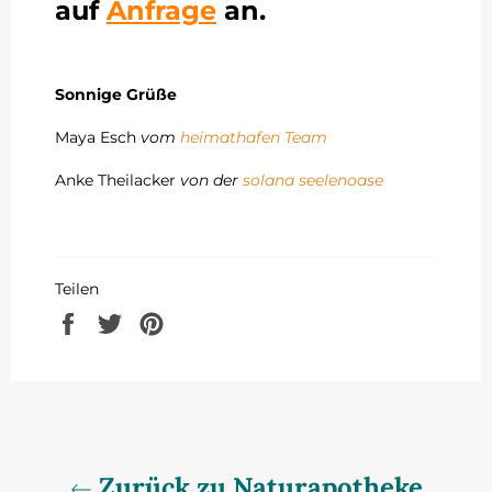
auf
Anfrage
an.
Sonnige Grüße
Maya Esch
vom
heimathafen Team
Anke Theilacker
von der
solana seelenoase
Teilen
Auf
Auf
Auf
Facebook
Twitter
Pinterest
teilen
twittern
pinnen
Zurück zu Naturapotheke