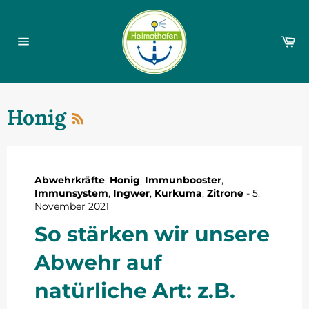
Direkt
zum
Inhalt
Wa
Seitennavigation
RSS
Honig
Abwehrkräfte
,
Honig
,
Immunbooster
,
Immunsystem
,
Ingwer
,
Kurkuma
,
Zitrone
-
5.
November 2021
So stärken wir unsere
Abwehr auf
natürliche Art: z.B.