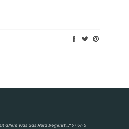
Auf
Auf
Auf
Facebook
Twitter
Pinterest
teilen
twittern
pinnen
mit allem was das Herz begehrt..."
5 von 5