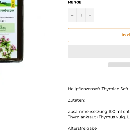
MENGE
−
+
In 
Heilpflanzensaft Thymian Saf
Zutaten:
Zusammensetzung 100 ml enthal
Thymiankraut (Thymus vulg. L., T
Altersfreigabe: