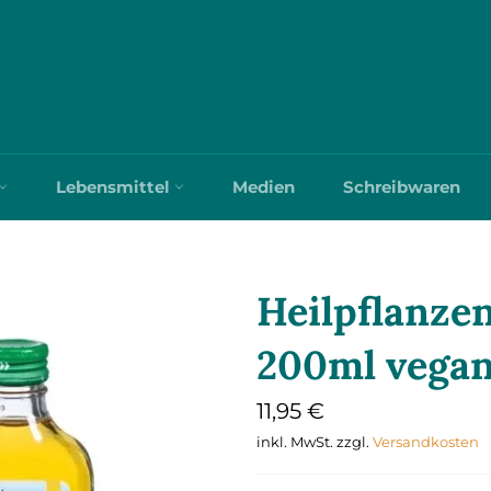
Lebensmittel
Medien
Schreibwaren
Heilpflanze
200ml vega
Normaler
11,95 €
Preis
inkl. MwSt. zzgl.
Versandkosten