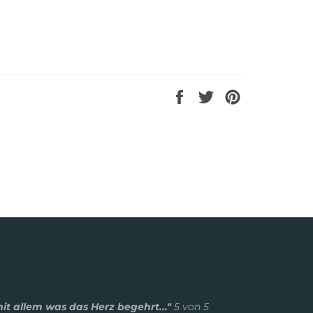
Auf
Auf
Auf
Facebook
Twitter
Pinterest
teilen
twittern
pinnen
mit allem was das Herz begehrt..."
5 von 5