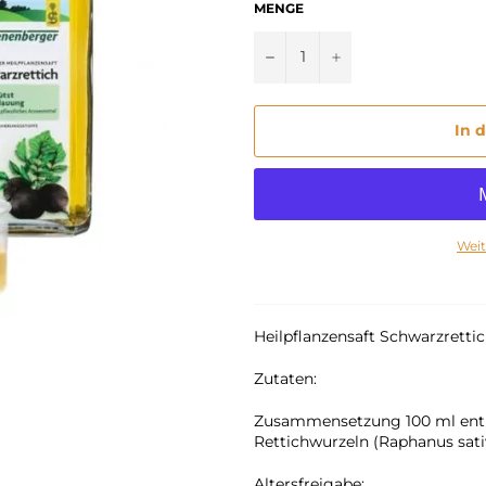
MENGE
−
+
In 
Weit
Heilpflanzensaft Schwarzrett
Zutaten:
Zusammensetzung 100 ml enthal
Rettichwurzeln (Raphanus sativus
Altersfreigabe: