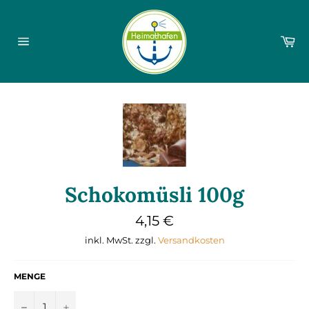
Direkt
zum
Inhalt
Wa
Seitennavigation
Schokomüsli 100g
Normaler
4,15 €
Preis
inkl. MwSt. zzgl.
Versandkosten
MENGE
−
+