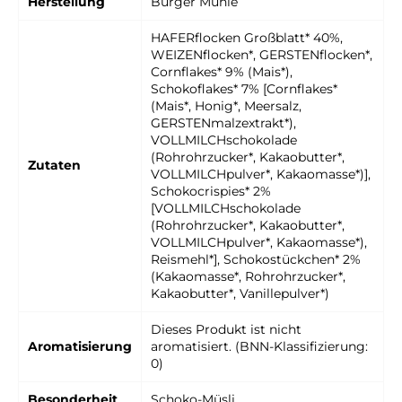
Herstellung
Burger Mühle
HAFERflocken Großblatt* 40%,
WEIZENflocken*, GERSTENflocken*,
Cornflakes* 9% (Mais*),
Schokoflakes* 7% [Cornflakes*
(Mais*, Honig*, Meersalz,
GERSTENmalzextrakt*),
VOLLMILCHschokolade
(Rohrohrzucker*, Kakaobutter*,
Zutaten
VOLLMILCHpulver*, Kakaomasse*)],
Schokocrispies* 2%
[VOLLMILCHschokolade
(Rohrohrzucker*, Kakaobutter*,
VOLLMILCHpulver*, Kakaomasse*),
Reismehl*], Schokostückchen* 2%
(Kakaomasse*, Rohrohrzucker*,
Kakaobutter*, Vanillepulver*)
Dieses Produkt ist nicht
Aromatisierung
aromatisiert. (BNN-Klassifizierung:
0)
Besonderheit
Schoko-Müsli