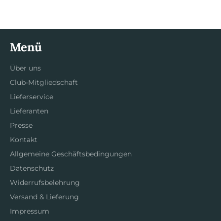
teilen
twittern
pinnen
Menü
Über uns
Club-Mitgliedschaft
Lieferservice
Lieferanten
Presse
Kontakt
Allgemeine Geschäftsbedingungen
Datenschutz
Widerrufsbelehrung
Versand & Lieferung
Impressum