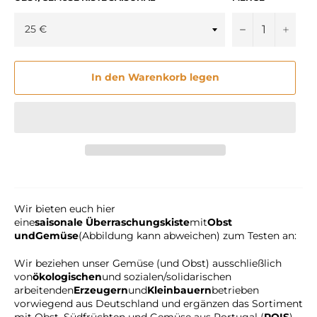
−
+
In den Warenkorb legen
Wir bieten euch hier
eine
saisonale Überraschungskiste
mit
Obst
und
Gemüse
(Abbildung kann abweichen) zum Testen an:
Wir beziehen unser Gemüse (und Obst) ausschließlich
von
ökologischen
und sozialen/solidarischen
arbeitenden
Erzeugern
und
Kleinbauern
betrieben
vorwiegend aus Deutschland und ergänzen das Sortiment
mit Obst, Südfrüchten und Gemüse aus Portugal (
POIS
).