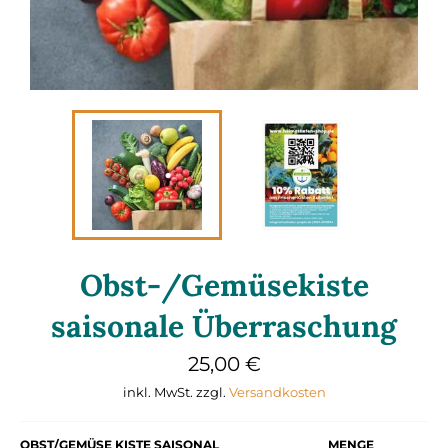
Obst-/Gemüsekiste
saisonale Überraschung
Normaler
25,00 €
Preis
inkl. MwSt. zzgl.
Versandkosten
OBST/GEMÜSE KISTE SAISONAL
MENGE