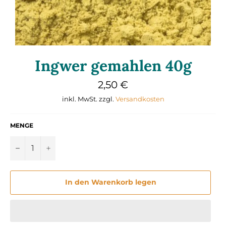
Ingwer gemahlen 40g
Normaler
2,50 €
Preis
inkl. MwSt. zzgl.
Versandkosten
MENGE
−
+
In den Warenkorb legen