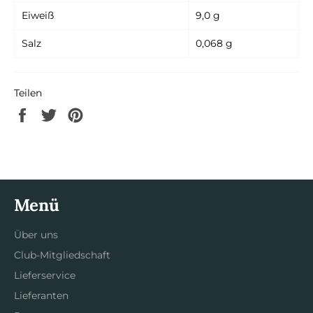
Eiweiß
9,0 g
Salz
0,068 g
Teilen
Auf
Auf
Auf
Facebook
Twitter
Pinterest
teilen
twittern
pinnen
Menü
Über uns
Club-Mitgliedschaft
Lieferservice
Lieferanten