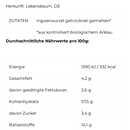
Herkunft: Lebensbaum, DE
ZUTATEN
Ingwerwurzel getrocknet gemahlen*
*aus kontrolliert biologischem Anbau
Durchschnittliche Nährwerte pro 100g:
Energie
1390 kJ / 332 kcal
Gesamtfett
4,2 g
davon gesättigte Fettsäuren
2,6 g
Kohlenhydrate
57,5 g
davon Zucker
3,4 g
Ballaststoffe
14,1 g