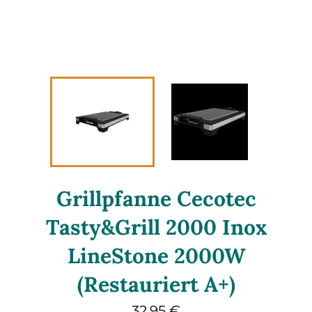
Grillpfanne Cecotec
Tasty&Grill 2000 Inox
LineStone 2000W
(Restauriert A+)
Normaler
32,95 €