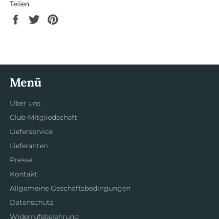
Teilen
Auf
Auf
Auf
Facebook
Twitter
Pinterest
teilen
twittern
pinnen
Menü
Über uns
Club-Mitgliedschaft
Lieferservice
Lieferanten
Presse
Kontakt
Allgemeine Geschäftsbedingungen
Datenschutz
Widerrufsbelehrung