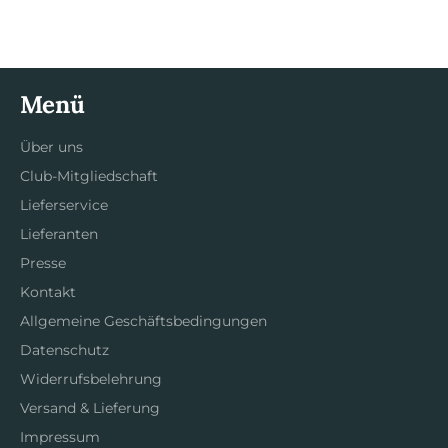
teilen
twittern
pinnen
Menü
Über uns
Club-Mitgliedschaft
Lieferservice
Lieferanten
Presse
Kontakt
Allgemeine Geschäftsbedingungen
Datenschutz
Widerrufsbelehrung
Versand & Lieferung
Impressum