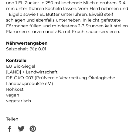
und 1 EL Zucker in 250 ml kochende Milch einrühren. 3-4
min unter Rühren köcheln lassen. Vom Herd nehmen und
1 Eigelb sowie 1 EL Butter unterrühren. Eiweiß steif
schlagen und ebenfalls unterheben. In leicht gefettete
Förmchen füllen und mindestens 2-3 Stunden kalt stellen.
Flammeri stürzen und z.B. mit Fruchtsauce servieren.
Nährwertangaben
Salzgehalt (%): 0.01
Kontrolle
:
EU Bio-Siegel
[LAND] + Landwirtschaft
DE-ÖKO-007 (Prüfverein Verarbeitung Ökologische
Landbauprodukte e.V.)
Rohkost
vegan
vegetarisch
Teilen
Auf
Auf
Auf
Facebook
Twitter
Pinterest