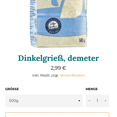
Dinkelgrieß, demeter
Normaler
2,99 €
Preis
inkl. MwSt. zzgl.
Versandkosten
GRÖSSE
MENGE
−
+