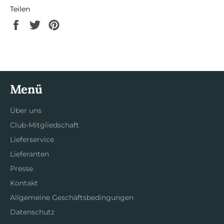
Teilen
Auf
Auf
Auf
Facebook
Twitter
Pinterest
teilen
twittern
pinnen
Menü
Über uns
Club-Mitgliedschaft
Lieferservice
Lieferanten
Presse
Kontakt
Allgemeine Geschäftsbedingungen
Datenschutz