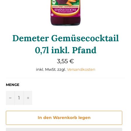
Demeter Gemüsecocktail
0,7l inkl. Pfand
Normaler
3,55 €
Preis
inkl. MwSt. zzgl.
Versandkosten
MENGE
−
+
In den Warenkorb legen