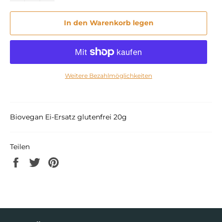
In den Warenkorb legen
Weitere Bezahlmöglichkeiten
Biovegan Ei-Ersatz glutenfrei 20g
Teilen
Auf
Auf
Auf
Facebook
Twitter
Pinterest
teilen
twittern
pinnen