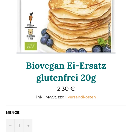
Biovegan Ei-Ersatz
glutenfrei 20g
Normaler
2,30 €
Preis
inkl. MwSt. zzgl.
Versandkosten
MENGE
−
+