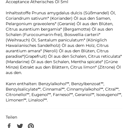
Acceptance Ätherisches Öl 5ml
Inhaltsstoffe Prunus amygdalus dulcis (Süßmandel) Öl,
Coriandrum sativum* (Koriander) Öl aus den Samen,
Pelargonium graveolens* (Geranie) Öl aus den Blüten,
Citrus aurantium bergamia* (Bergamotte) Öl aus den
Schalen (Furocoumarin-frei), Boswellia carterii*
(Weihrauch) Öl, Santalum paniculatum* (Königlich
Hawaiianisches Sandelholz) Öl aus dem Holz, Citrus
aurantium amara* (Neroli) Öl aus den Blüten, Citrus
paradise*(Grapefruit) Öl aus den Schalen, Citrus reticulata*
(Mandarine) Öl aus den Schalen, Mentha spicate* (Grüne
Minze) Extrakt aus den Blättern, Citrus limon* (Zitrone) Öl
aus den.
Kann enthalten: Benzylalkohol**, Benzylbenzoat**,
Benzylsalicylate**, Cinnamal**, Cinnamylalkohol**, Citral**,
Citronellol**, Eugenol**, Farnesol**, Geraniol**, Isoeugenol**,
Limonen**, Linalool**.
Teilen
Auf
Auf
Auf