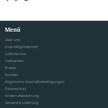
Facebook
Twitter
Pinterest
teilen
twittern
pinnen
Menü
Über uns
Club-Mitgliedschaft
Lieferservice
Lieferanten
Presse
Kontakt
Allgemeine Geschäftsbedingungen
Datenschutz
Widerrufsbelehrung
Versand & Lieferung